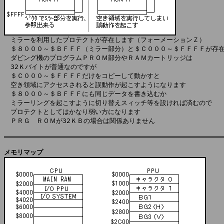
　＄８０００～＄ＢＦＦＦ（ミラー部分）と＄Ｃ０００～＄ＦＦＦＦが存在
　ダビング機のプログラムＰＲＯＭ部分やＲＡＭカートリッジは

　32Ｋバイトが普通なのですが

　＄Ｃ０００～＄ＦＦＦＦだけをコピーして動かすと

　空き領域にアクセスされると誤動作が起こすようになります

　＄８０００～＄ＢＦＦＦにも同じデータを書き込むか

　ミラーリングを起こすように切り替えスィッチ等を設ければ済むので

　プロテクトとしてはかなり弱い方になります

　ＰＲＧ　ＲＯＭが32ＫＢの場合は関係ありません

メモリマップ