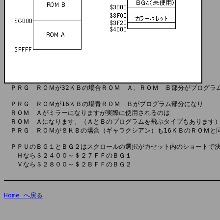
　ＰＲＧ　ＲＯＭが16ＫＢの場青ＲＯＭ　Ｂがプログラム部分になり

　ＲＯＭ　Ａがミラーになりますが実際に使用されるのは

　ＲＯＭ　Ａになります。（ＡとＢのプログラムを飛ぶタイプもあります）
　ＰＲＧ　ＲＯＭが８ＫＢの場合（ギャラクシアン）も16ＫＢのＲＯＭと同
　ＰＰＵのＢＧ１とＢＧ２はスクロールの選択がカセット内のショートで決
　　Ｈなら＄２４００～＄２７ＦＦのＢＧ１

　　Ｖなら＄２８００～＄２ＢＦＦのＢＧ２

Home へ戻る