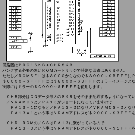
回路図はＰＲＧ１６ＫＢ＋ＣＨＲ８ＫＢ

バンクする必要の無いＲＯＭカートリッジで特別な回路はありません。

ただし／ＲＯＭＳＥＬは＄８０００からなので＄８０００～＄ＢＦＦＦにＰ
＄Ｃ０００～＄ＦＦＦＦには＄８０００～＄ＢＦＦＦのミラーイメージとな
実際にはミラーの＄Ｃ０００～＄ＦＦＦＦを使用します。

　ＣＨＲ部分はＣＧデータ最大の８ＫＢをそのまま配置するようになってい
　／ＶＲＡＭＣＳと／ＰＡ１３がショートになっていますので

　　ＰＡ１３＝１になると／ＰＡ１３＝０になり／ＶＲＡＭＣＳ＝０となり
　　ＰＡ１３＝１という事はＶＲＡＭアドレスが＄２０００～＄３ＦＦＦを
　ＣＨＲ　ＲＯＭの／ＣＳはＰＡ１３に繫がっているので

　　ＰＡ１３＝０という事はＶＲＡＭアドレスが＄００００～＄１ＦＦＦを