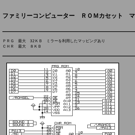
ファミリーコンピューター　ＲＯＭカセット　マ
ＰＲＧ　最大　32ＫＢ　ミラーを利用したマッピングあり

ＣＨＲ　最大　８ＫＢ
