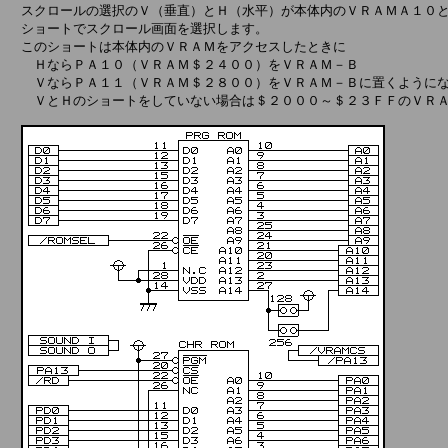
　スクロールの選択のＶ（垂直）とＨ（水平）が本体内のＶＲＡＭＡ１０と
　ショートでスクロール画面を選択します。

　このショートは本体内のＶＲＡＭをアクセスしたときに

　　ＨならＰＡ１０（ＶＲＡＭ＄２４００）をＶＲＡＭ－Ｂ

　　ＶならＰＡ１１（ＶＲＡＭ＄２８００）をＶＲＡＭ－Ｂに置くようにな
　　ＶとＨのショートをしていない場合は＄２０００～＄２３ＦＦのＶＲＡ