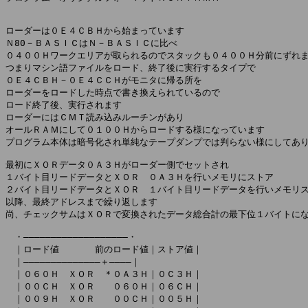
ローダーは０Ｅ４ＣＢＨから始まっています

Ｎ80－ＢＡＳＩＣはＮ－ＢＡＳＩＣに比べ

０４００Ｈワークエリアが取られるのでスタックも０４００Ｈ分前にずれま
つまりマシン語ファイルをロード、終了後に実行するタイプで

０Ｅ４ＣＢＨ－０Ｅ４ＣＣＨがモニタに帰る所を

ローダーをロードした時点で書き換えられているので

ロード終了後、実行されます

ローダーにはＣＭＴ読み込みルーチンがあり

オールＲＡＭにして０１００Ｈからロードする様になっています

プログラム本体は暗号化され単純なテープダンプでは判らない様にしてあり
最初にＸＯＲデータ０Ａ３Ｈがローダー側でセットされ

１バイト目リードデータとＸＯＲ　０Ａ３Ｈを行いメモリにストア

２バイト目リードデータとＸＯＲ　１バイト目リードデータを行いメモリス
以降、最終アドレスまで繰り返します

尚、チェックサムはＸＯＲで変換されたデータ総合計の最下位１バイトにな
　・―――――――――――――――――――・

　｜ロード値　　　　前のロード値｜ストア値｜

　｜――――――――――――――＋――――｜

　｜０６０Ｈ　ＸＯＲ　＊０Ａ３Ｈ｜０Ｃ３Ｈ｜

　｜００ＣＨ　ＸＯＲ　　０６０Ｈ｜０６ＣＨ｜

　｜００９Ｈ　ＸＯＲ　　００ＣＨ｜００５Ｈ｜
