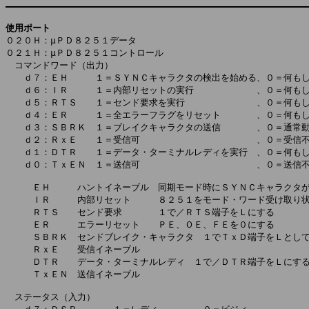
使用ポート

０２０Ｈ：μＰＤ８２５１データ

０２１Ｈ：μＰＤ８２５１コントロール

　コマンドワード（出力）

　　ｄ７：ＥＨ　　　１＝ＳＹＮＣキャラクタの検出を始める、０＝何もし
　　ｄ６：ＩＲ　　　１＝内部リセットの実行　　　　　　　、０＝何もし
　　ｄ５：ＲＴＳ　　１＝センド要求を実行　　　　　　　　、０＝何もし
　　ｄ４：ＥＲ　　　１＝全エラーフラグをリセット　　　　、０＝何もし
　　ｄ３：ＳＢＲＫ　１＝ブレイクキャラクタの送信　　　　、０＝通常動
　　ｄ２：ＲｘＥ　　１＝受信可　　　　　　　　　　　　　、０＝受信不
　　ｄ１：ＤＴＲ　　１＝データ・ターミナルレディを実行　、０＝何もし
　　ｄ０：ＴｘＥＮ　１＝送信可　　　　　　　　　　　　　、０＝送信不
　　　ＥＨ　　　ハントイネーブル　同期モード時にＳＹＮＣキャラクタが
　　　ＩＲ　　　内部リセット　　　８２５１をモード・ワード受け取り状
　　　ＲＴＳ　　センド要求　　　　１で／ＲＴＳ端子をＬにする

　　　ＥＲ　　　エラーリセット　　ＰＥ、ＯＥ、ＦＥを０にする

　　　ＳＢＲＫ　センドブレイク・キャラクタ　１でＴｘＤ端子をＬとして
　　　ＲｘＥ　　受信イネーブル

　　　ＤＴＲ　　データ・ターミナルレディ　１で／ＤＴＲ端子をＬにする
　　　ＴｘＥＮ　送信イネーブル

　ステータス（入力）
