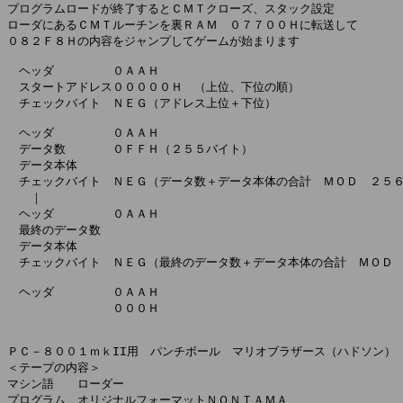
プログラムロードが終了するとＣＭＴクローズ、スタック設定

ローダにあるＣＭＴルーチンを裏ＲＡＭ　０７７００Ｈに転送して

０８２Ｆ８Ｈの内容をジャンプしてゲームが始まります

　ヘッダ　　　　　０ＡＡＨ

　スタートアドレス０００００Ｈ　（上位、下位の順）

　チェックバイト　ＮＥＧ（アドレス上位＋下位）

　ヘッダ　　　　　０ＡＡＨ

　データ数　　　　０ＦＦＨ（２５５バイト）

　データ本体

　チェックバイト　ＮＥＧ（データ数＋データ本体の合計　ＭＯＤ　２５６
　　｜

　ヘッダ　　　　　０ＡＡＨ

　最終のデータ数

　データ本体

　チェックバイト　ＮＥＧ（最終のデータ数＋データ本体の合計　ＭＯＤ　
　ヘッダ　　　　　０ＡＡＨ

　　　　　　　　　０００Ｈ

ＰＣ－８００１ｍｋII用　パンチボール　マリオブラザース（ハドソン）

＜テープの内容＞

マシン語　　ローダー

プログラム　オリジナルフォーマットＮＯＮＴＡＭＡ
