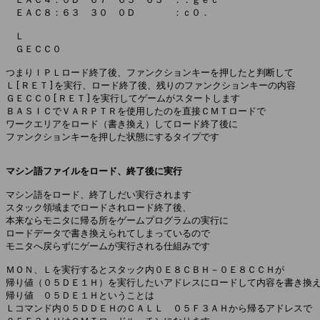
　ＥＡＣ８：６３　３０　０Ｄ　　　　：ｃ０．

　Ｌ

　ＧＥＣＣ０

つまりＩＰＬロード終了後、ファンクションキーを押したと判断して

Ｌ[ＲＥＴ]を実行、ロード終了後、残りのファンクションキーの内容

ＧＥＣＣ０[ＲＥＴ]を実行してゲームがスタートします

ＢＡＳＩＣでＶＡＲＰＴＲを使用したのを直接ＣＭＴロードで

ワークエリアをロード（書き換え）してロード終了後に

ファンクションキーを押した状態にするタイプです

マシン語ファイルをロード、終了後に実行
マシン語をロード、終了しだい実行されます

スタック領域までロードされロード終了後、

本来ならモニタに帰る所をゲームプログラムの実行に

ロードデータで書き換えられてしまっているので

モニタへ戻らずにゲームが実行される仕組みです

ＭＯＮ、Ｌを実行するとスタック内０Ｅ８ＣＢＨ－０Ｅ８ＣＣＨが

帰り値（０５ＤＥ１Ｈ）を実行したいアドレスにロードして内容を書き換え
帰り値　０５ＤＥ１Ｈということは

Ｌコマンド内０５ＤＤＥＨのＣＡＬＬ　０５Ｆ３ＡＨから帰るアドレスで
