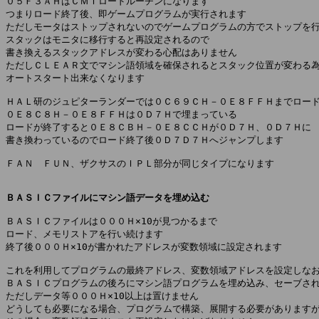
０５Ｆ３ＡＨはＣＭＴロードルーチンになります

つまりロード終了後、即ゲームプログラムが実行されます

ただしモータはストップされないのでゲームプログラムの方でストップを行
スタックはモニタに移行すると再設定されるので

書き換えるスタックアドレスが変わる心配はありません

ただしＣＬＥＡＲ文でマシン語領域を確保されるとスタック位置が変わる為
オートスタート出来なくなります

ＨＡＬ研のジュピターランダーでは０Ｃ６９ＣＨ－０Ｅ８ＦＦＨまでロード
０Ｅ８Ｃ８Ｈ－０Ｅ８ＦＦＨは０Ｄ７Ｈで埋まっている

ロードが終了すると０Ｅ８ＣＢＨ－０Ｅ８ＣＣＨが０Ｄ７Ｈ、０Ｄ７Ｈに

書き換わっているのでロード終了後０Ｄ７Ｄ７Ｈへジャンプします

ＦＡＮ　ＦＵＮ、ザクサスのＩＰＬ部分が同じタイプになります

ＢＡＳＩＣファイルにマシン語データを埋め込む
ＢＡＳＩＣファイルは０００Ｈ×10が見つかるまで

ロード、メモリストアを行い続けます

終了後０００Ｈ×10が書かれたアドレスが変数領域に設定されます

これを利用してプログラムの最終アドレス、変数領域アドレスを設定しなお
ＢＡＳＩＣプログラムの後ろにマシン語プログラムを埋め込み、セーブされ
ただしデータ等０００Ｈ×10以上は置けません

どうしても必要になる場合、プログラムで構築、展開する必要がありますが