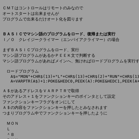
ＣＭＴはコントロールはリモートのみなので

オートスタートは出来ませんが

プログラムで出来るだけオート化を図ります

ＢＡＳＩＣでマシン語のプログラムをロード、復帰または実行

Ｉ／Ｏ　クレイジークライマー（エンパイアクライマー）の場合

まずＢＡＳＩＣプログラムをロード、実行

マシン語プログラムがあるかＰＥＥＫ文で判断する

マシン語プログラムがあればメインへ、無ければロードプログラムを実行す
　ロードプログラム

　　A$="MON"+CHR$(13)+"L"+CHR$(13)+CHR$(2)+"RUN"+CHR$(13
　　A=VARPTR(A$)+1:POKE&HEDC0,PEEK(A):POKE&HEDC1,PEEK(A+
Ａ＄があるアドレスをＶＡＲＰＴＲで取得

そのアドレス＋１をファンクションキーのポインタとして設定

ファンクションキーフラグをオンにして

Ａ＄の内容をファンクションキーを押したとみなされます

つまりプログラム中でファンクションキーを押したように

　ＭＯＮ

　Ｌ

　＾Ｂ
