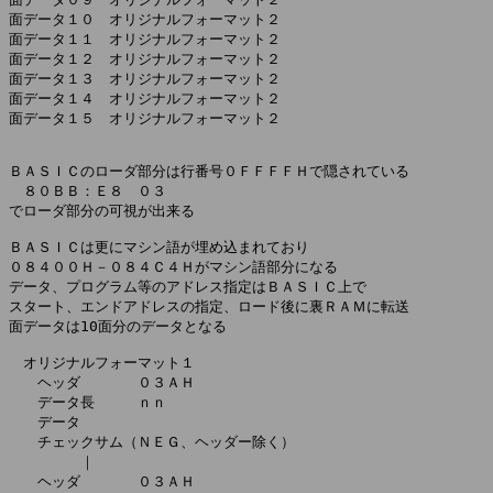
面データ１０　オリジナルフォーマット２

面データ１１　オリジナルフォーマット２

面データ１２　オリジナルフォーマット２

面データ１３　オリジナルフォーマット２

面データ１４　オリジナルフォーマット２

面データ１５　オリジナルフォーマット２

ＢＡＳＩＣのローダ部分は行番号０ＦＦＦＦＨで隠されている

　８０ＢＢ：Ｅ８　０３

でローダ部分の可視が出来る

ＢＡＳＩＣは更にマシン語が埋め込まれており

０８４００Ｈ－０８４Ｃ４Ｈがマシン語部分になる

データ、プログラム等のアドレス指定はＢＡＳＩＣ上で

スタート、エンドアドレスの指定、ロード後に裏ＲＡＭに転送

面データは10面分のデータとなる

　オリジナルフォーマット１

　　ヘッダ　　　　０３ＡＨ

　　データ長　　　ｎｎ

　　データ

　　チェックサム（ＮＥＧ、ヘッダー除く）

　　　　　｜

　　ヘッダ　　　　０３ＡＨ
