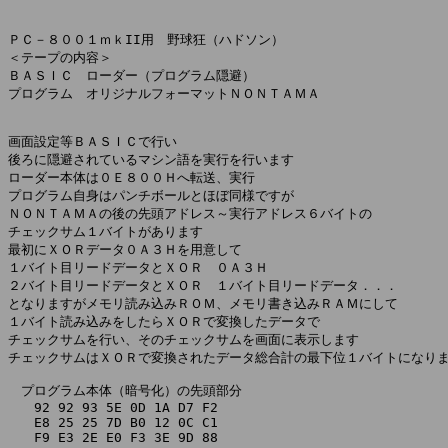
ＰＣ－８００１ｍｋII用　野球狂（ハドソン）

＜テープの内容＞

ＢＡＳＩＣ　ローダー（プログラム隠避）

プログラム　オリジナルフォーマットＮＯＮＴＡＭＡ

画面設定等ＢＡＳＩＣで行い

後ろに隠避されているマシン語を実行を行います

ローダー本体は０Ｅ８００Ｈへ転送、実行

プログラム自身はパンチボールとほぼ同様ですが

ＮＯＮＴＡＭＡの後の先頭アドレス～実行アドレス６バイトの

チェックサム１バイトがあります

最初にＸＯＲデータ０Ａ３Ｈを用意して

１バイト目リードデータとＸＯＲ　０Ａ３Ｈ

２バイト目リードデータとＸＯＲ　１バイト目リードデータ．．．

となりますがメモリ読み込みＲＯＭ、メモリ書き込みＲＡＭにして

１バイト読み込みをしたらＸＯＲで変換したデータで

チェックサムを行い、そのチェックサムを画面に表示します

チェックサムはＸＯＲで変換されたデータ総合計の最下位１バイトになりま
　プログラム本体（暗号化）の先頭部分

　　92 92 93 5E 0D 1A D7 F2

　　E8 25 25 7D B0 12 0C C1

　　F9 E3 2E E0 F3 3E 9D 88
