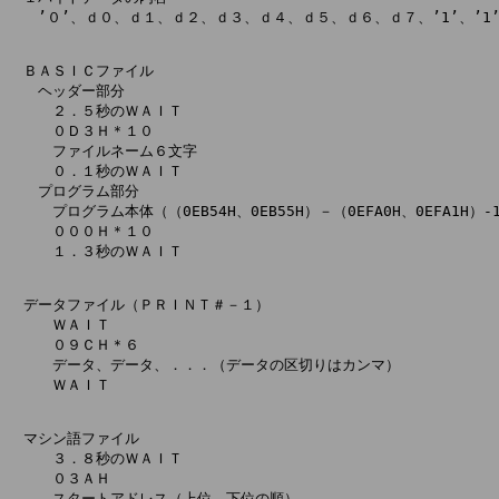
　　’０’、ｄ０、ｄ１、ｄ２、ｄ３、ｄ４、ｄ５、ｄ６、ｄ７、’1’、’1’
　ＢＡＳＩＣファイル

　　ヘッダー部分

　　　２．５秒のＷＡＩＴ

　　　０Ｄ３Ｈ＊１０

　　　ファイルネーム６文字

　　　０．１秒のＷＡＩＴ

　　プログラム部分

　　　プログラム本体（（0EB54H、0EB55H）－（0EFA0H、0EFA1H）-
　　　０００Ｈ＊１０

　　　１．３秒のＷＡＩＴ

　データファイル（ＰＲＩＮＴ＃－１）

　　　ＷＡＩＴ

　　　０９ＣＨ＊６

　　　データ、データ、．．．（データの区切りはカンマ）

　　　ＷＡＩＴ

　マシン語ファイル

　　　３．８秒のＷＡＩＴ

　　　０３ＡＨ

　　　スタートアドレス（上位、下位の順）
