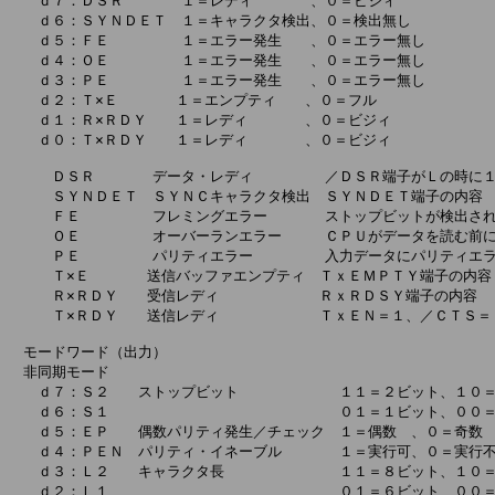
　　ｄ７：ＤＳＲ　　　　１＝レディ　　　　、０＝ビジィ

　　ｄ６：ＳＹＮＤＥＴ　１＝キャラクタ検出、０＝検出無し

　　ｄ５：ＦＥ　　　　　１＝エラー発生　　、０＝エラー無し

　　ｄ４：ＯＥ　　　　　１＝エラー発生　　、０＝エラー無し

　　ｄ３：ＰＥ　　　　　１＝エラー発生　　、０＝エラー無し

　　ｄ２：Ｔ×Ｅ　　　　１＝エンプティ　　、０＝フル

　　ｄ１：Ｒ×ＲＤＹ　　１＝レディ　　　　、０＝ビジィ

　　ｄ０：Ｔ×ＲＤＹ　　１＝レディ　　　　、０＝ビジィ

　　　ＤＳＲ　　　　データ・レディ　　　　　／ＤＳＲ端子がＬの時に１
　　　ＳＹＮＤＥＴ　ＳＹＮＣキャラクタ検出　ＳＹＮＤＥＴ端子の内容

　　　ＦＥ　　　　　フレミングエラー　　　　ストップビットが検出され
　　　ＯＥ　　　　　オーバーランエラー　　　ＣＰＵがデータを読む前に
　　　ＰＥ　　　　　パリティエラー　　　　　入力データにパリティエラ
　　　Ｔ×Ｅ　　　　送信バッファエンプティ　ＴｘＥＭＰＴＹ端子の内容

　　　Ｒ×ＲＤＹ　　受信レディ　　　　　　　ＲｘＲＤＳＹ端子の内容

　　　Ｔ×ＲＤＹ　　送信レディ　　　　　　　ＴｘＥＮ＝１、／ＣＴＳ＝０
　モードワード（出力）

　非同期モード

　　ｄ７：Ｓ２　　ストップビット　　　　　　　１１＝２ビット、１０＝
　　ｄ６：Ｓ１　　　　　　　　　　　　　　　　０１＝１ビット、００＝
　　ｄ５：ＥＰ　　偶数パリティ発生／チェック　１＝偶数　、０＝奇数

　　ｄ４：ＰＥＮ　パリティ・イネーブル　　　　１＝実行可、０＝実行不
　　ｄ３：Ｌ２　　キャラクタ長　　　　　　　　１１＝８ビット、１０＝
　　ｄ２：Ｌ１　　　　　　　　　　　　　　　　０１＝６ビット、００＝