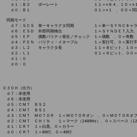
　　ｄ１：Ｂ２　　ボーレート　　　　　　　　　１１＝×６４、１０＝×１
　　ｄ０：Ｂ１　　　　　　　　　　　　　　　　０１＝×１　、００＝同期
　同期モード

　　ｄ７：ＳＣＳ　単一キャラクタ同期　　　　　１＝単一ＳＹＮＣキャラ
　　ｄ６：ＥＳＤ　外部同期検出　　　　　　　　１＝ＳＹＮＤＥＴ入力、
　　ｄ５：ＥＰ　　偶数パリティ発生／チェック　１＝偶数　、０＝奇数

　　ｄ４：ＰＥＮ　パリティ・イネーブル　　　　１＝実行可、０＝実行不
　　ｄ３：Ｌ２　　キャラクタ長　　　　　　　　１１＝８ビット、１０＝
　　ｄ２：Ｌ１　　　　　　　　　　　　　　　　０１＝６ビット、００＝
　　ｄ１：０

　　ｄ０：０

０３０Ｈ（出力）

　ｄ７：未使用

　ｄ６：未使用

　ｄ５：ＣＭＴ　ＢＳ２

　ｄ４：ＣＭＴ　ＢＳ１

　ｄ３：ＣＭＴ　ＭＯＴＯＲ　１＝ＭＯＴＯＲオン　、０＝ＭＯＴＯＲオフ
　ｄ２：ＣＭＴ　ＣＨＩＮ　　１＝マーク（2400Hz）、０＝スペース（120
　ｄ１：ＣＲＴ　１＝白黒、０＝カラー

　ｄ０：ＣＲＴ　１＝80行、０＝40行
