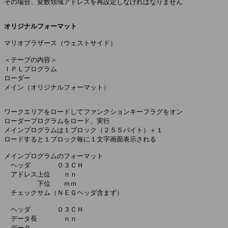
その場合、変数領域アドレスを再設定しなければなりません

オリジナルフォーマット
マリオブラザース（ウェストサイド）

＜テープの内容＞

ＩＰＬプログラム

ローダー

メイン（オリジナルフォーマット）

ワークエリアをロードしてファンクションキーフラグをオン

ローダープログラムをロード、実行

メインプログラムは１ブロック（２５５バイト）＋１

ロードすると１ブロック毎に１文字画面表示される

メインプログラムのフォーマット

　ヘッダ　　　　０３ＣＨ

　アドレス上位　　ｎｎ

　　　　　下位　　ｍｍ

　チェックサム（ＮＥＧヘッダ含まず）

　ヘッダ　　　　０３ＣＨ

　データ長　　　　ｎｎ

　データ
