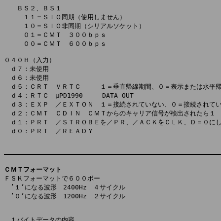
　　ＢＳ２、ＢＳ１

　　　１１＝ＳＩＯ同期（使用しません）

　　　１０＝ＳＩＯ非同期（シリアルソケット）

　　　０１＝ＣＭＴ　３００ｂｐｓ

　　　００＝ＣＭＴ　６００ｂｐｓ

０４０Ｈ（入力）

　ｄ７：未使用

　ｄ６：未使用

　ｄ５：ＣＲＴ　ＶＲＴＣ　　　１＝垂直帰線期間、０＝表示または水平帰
　ｄ４：ＲＴＣ　μPD1990　　　DATA OUT

　ｄ３：ＥＸＰ　／ＥＸＴＯＮ　１＝接続されていない、０＝接続されてい
　ｄ２：ＣＭＴ　ＣＤＩＮ　ＣＭＴからのキャリア信号が検出されたら１

　ｄ１：ＰＲＴ　／ＳＴＲＯＢＥを／ＰＲ、／ＡＣＫをＣＬＫ、Ｄ＝０にし
　ｄ０：ＰＲＴ　／ＲＥＡＤＹ

ＣＭＴフォーマット

ＦＳＫフォーマットで６００ボー

　’１’になる波形　2400Hz　４サイクル

　’０’になる波形　1200Hz　２サイクル

　１バイトデータの内容
