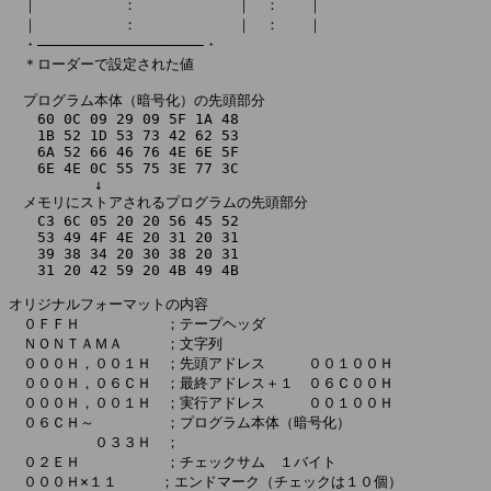
　｜　　　　　　：　　　　　　　｜　：　　｜

　｜　　　　　　：　　　　　　　｜　：　　｜

　・―――――――――――――――――――・

　＊ローダーで設定された値

　プログラム本体（暗号化）の先頭部分

　　60 0C 09 29 09 5F 1A 48

　　1B 52 1D 53 73 42 62 53

　　6A 52 66 46 76 4E 6E 5F

　　6E 4E 0C 55 75 3E 77 3C

　　　　　　↓

　メモリにストアされるプログラムの先頭部分

　　C3 6C 05 20 20 56 45 52

　　53 49 4F 4E 20 31 20 31

　　39 38 34 20 30 38 20 31

　　31 20 42 59 20 4B 49 4B

オリジナルフォーマットの内容

　０ＦＦＨ　　　　　　；テープヘッダ

　ＮＯＮＴＡＭＡ　　　；文字列

　０００Ｈ，００１Ｈ　；先頭アドレス　　　００１００Ｈ

　０００Ｈ，０６ＣＨ　；最終アドレス＋１　０６Ｃ００Ｈ

　０００Ｈ，００１Ｈ　；実行アドレス　　　００１００Ｈ

　０６ＣＨ～　　　　　；プログラム本体（暗号化）

　　　　　　０３３Ｈ　；

　０２ＥＨ　　　　　　；チェックサム　１バイト

　０００Ｈ×１１　　　；エンドマーク（チェックは１０個）
