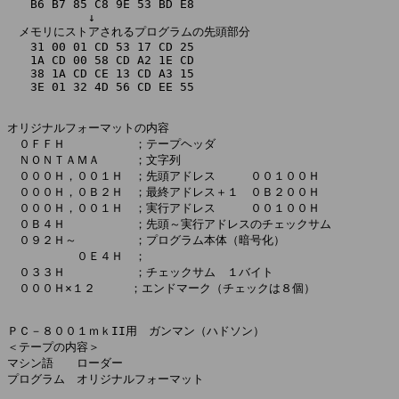
　　B6 B7 85 C8 9E 53 BD E8

　　　　　　　↓

　メモリにストアされるプログラムの先頭部分

　　31 00 01 CD 53 17 CD 25

　　1A CD 00 58 CD A2 1E CD

　　38 1A CD CE 13 CD A3 15

　　3E 01 32 4D 56 CD EE 55

オリジナルフォーマットの内容

　０ＦＦＨ　　　　　　；テープヘッダ

　ＮＯＮＴＡＭＡ　　　；文字列

　０００Ｈ，００１Ｈ　；先頭アドレス　　　００１００Ｈ

　０００Ｈ，０Ｂ２Ｈ　；最終アドレス＋１　０Ｂ２００Ｈ

　０００Ｈ，００１Ｈ　；実行アドレス　　　００１００Ｈ

　０Ｂ４Ｈ　　　　　　；先頭～実行アドレスのチェックサム

　０９２Ｈ～　　　　　；プログラム本体（暗号化）

　　　　　　０Ｅ４Ｈ　；

　０３３Ｈ　　　　　　；チェックサム　１バイト

　０００Ｈ×１２　　　；エンドマーク（チェックは８個）

ＰＣ－８００１ｍｋII用　ガンマン（ハドソン）

＜テープの内容＞

マシン語　　ローダー

プログラム　オリジナルフォーマット
