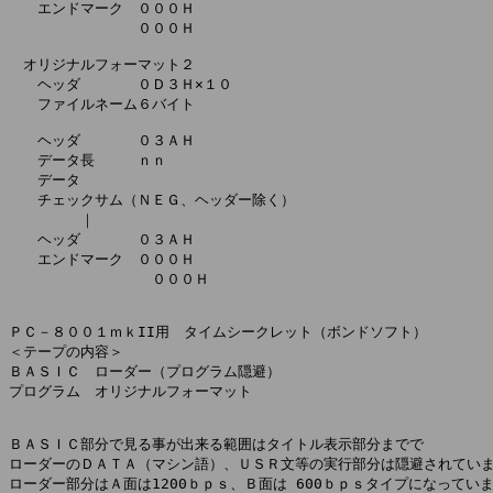
　　エンドマーク　０００Ｈ

　　　　　　　　　０００Ｈ

　オリジナルフォーマット２

　　ヘッダ　　　　０Ｄ３Ｈ×１０

　　ファイルネーム６バイト

　　ヘッダ　　　　０３ＡＨ

　　データ長　　　ｎｎ

　　データ

　　チェックサム（ＮＥＧ、ヘッダー除く）

　　　　　｜

　　ヘッダ　　　　０３ＡＨ

　　エンドマーク　０００Ｈ

　　　　　　　　　　０００Ｈ

ＰＣ－８００１ｍｋII用　タイムシークレット（ボンドソフト）

＜テープの内容＞

ＢＡＳＩＣ　ローダー（プログラム隠避）

プログラム　オリジナルフォーマット

ＢＡＳＩＣ部分で見る事が出来る範囲はタイトル表示部分までで

ローダーのＤＡＴＡ（マシン語）、ＵＳＲ文等の実行部分は隠避されていま
ローダー部分はＡ面は1200ｂｐｓ、Ｂ面は 600ｂｐｓタイプになっていま