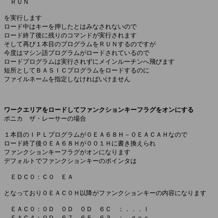
　ＲＵＮ

を実行します

ロード中はキーを押したとはみなされないので

ロード終了後に残りのコマンドが実行されます

そして再び１本目のプログラムをＲＵＮするのですが

今度はマシン語プログラムがロードされているので

ロードプログラムは実行されずにメインルーチンへ飛びます

短所としてＢＡＳＩＣプログラムをロードするのに

ファイルネームを指定しなければいけません

ワークエリアをロードしてファンクションキーフラグをオンにする

ポニカ　ザ・レーサーの場合

１本目のＩＰＬプログラムが０ＥＡ６８Ｈ－０ＥＡＣＡＨなので

ロード終了後０ＥＡ６８Ｈが００１Ｈに書き換えられ

ファンクションキーフラグがオンになります

デフォルトでファンクションキーのポインタは

　ＥＤＣ０：Ｃ０　ＥＡ

となっており０ＥＡＣ０Ｈ以降がファンクションキーの内容になります

　ＥＡＣ０：０Ｄ　０Ｄ　０Ｄ　６Ｃ　：．．．ｌ

　ＥＡＣ４：０Ｄ　６７　６５　６３　：．ｇｅｃ
