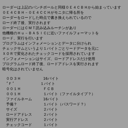
ローダーは上記のパンチボールと同様０Ｅ４ＣＢＨから始まっています

０Ｅ４ＣＢＨ－０Ｅ４ＣＣＨがモニタに帰る所を

ローダーをロードした時点で書き換えられているので

ロード終了後、実行されます

ローダーにはＣＭＴ読み込みルーチンがあり

他機種のＨｕ－ＢＡＳＩＣに近いファイルフォーマットを

ロード、実行を行います

プログラムはインフォメーションとデータに分けられ

チェックサムというより１バイトごとリードデータを元に

ＸＯＲで変化されたチェックコードを採用されています

インフォメーションはサイズ、ロードアドレスだけ使用

プログラムロード終了後、ロードアドレスを実行されます

暗号化はされていません

　０Ｄ３Ｈ　　　　　　16バイト

　’Ｆ’　　　　　　　１バイト

　００１Ｈ　　　　　　ＦＣＢ

　００１Ｈ　　　　　　１バイト（ファイルタイプ？）

　ファイルネーム　　　16バイト

　予備？　　　　　　　１バイト（パスワード？）

　サイズ　　　　　　　２バイト

　ロードアドレス　　　２バイト

　実行アドレス　　　　２バイト

　チェックコード　　　１バイト
