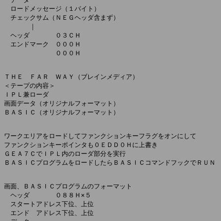
　ロードメッセージ（１バイト）

　チェックサム（ＮＥＧヘッダ含まず）

　　　　｜

　ヘッダ　　　　０３ＣＨ

　エンドマーク　０００Ｈ

　　　　　　　　０００Ｈ

ＴＨＥ　ＦＡＲ　ＷＡＹ（ブレインメディア）

＜テープの内容＞

ＩＰＬ兼ローダ

画面データ（オリジナルフォーマット）

ＢＡＳＩＣ（オリジナルフォーマット）

ワークエリアをロードしてファンクションキーフラグをオンにして

ファンクションキーポインタも０ＥＤＤ０Ｈに上書き

ＧＥＡ７ＣでＩＰＬ内のローダ部分を実行

ＢＡＳＩＣプログラムをロードしたらＢＡＳＩＣコマンドフックでＲＵＮ

画面、ＢＡＳＩＣプログラムのフォーマット

　ヘッダ　　　　０８８Ｈ×５

　スタートアドレス下位、上位

　エンド　アドレス下位、上位
