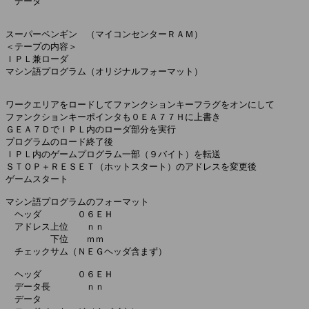
　データ

スーパーペンギン　（マイコンセンターＲＡＭ）

＜テープの内容＞

ＩＰＬ兼ローダ

マシン語プログラム（オリジナルフォーマット）

ワークエリアをロードしてファンクションキーフラグをオンにして

ファンクションキーポインタも０ＥＡ７７Ｈに上書き

ＧＥＡ７ＤでＩＰＬ内のローダ部分を実行

プログラムのロード終了後

ＩＰＬ内のゲームプログラム一部（９バイト）を転送

ＳＴＯＰ＋ＲＥＳＥＴ（ホットスタート）のアドレスを変更後

ゲームスタート

マシン語プログラムのフォーマット

　ヘッダ　　　　０６ＥＨ

　アドレス上位　　ｎｎ

　　　　　下位　　ｍｍ

　チェックサム（ＮＥＧヘッダ含まず）

　ヘッダ　　　　０６ＥＨ

　データ長　　　　ｎｎ

　データ
