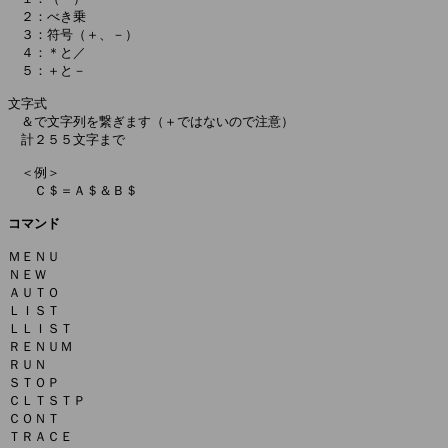
　２：べき乗

　３：符号（＋、－）

　４：＊と／

　５：＋と－

文字式

　＆で文字列を繋ぎます（＋ではないので注意）

　計２５５文字まで

　＜例＞

　　Ｃ＄＝Ａ＄＆Ｂ＄

コマンド
ＭＥＮＵ

ＮＥＷ

ＡＵＴＯ

ＬＩＳＴ

ＬＬＩＳＴ

ＲＥＮＵＭ

ＲＵＮ

ＳＴＯＰ

ＣＬＴＳＴＰ

ＣＯＮＴ

ＴＲＡＣＥ
