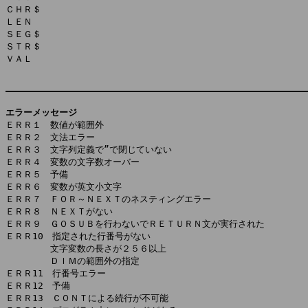
ＣＨＲ＄

ＬＥＮ

ＳＥＧ＄

ＳＴＲ＄

ＶＡＬ

エラーメッセージ

ＥＲＲ１　数値が範囲外

ＥＲＲ２　文法エラー

ＥＲＲ３　文字列定義で”で閉じていない

ＥＲＲ４　変数の文字数オーバー

ＥＲＲ５　予備

ＥＲＲ６　変数が英文小文字

ＥＲＲ７　ＦＯＲ～ＮＥＸＴのネスティングエラー

ＥＲＲ８　ＮＥＸＴがない

ＥＲＲ９　ＧＯＳＵＢを行わないでＲＥＴＵＲＮ文が実行された

ＥＲＲ10　指定された行番号がない

　　　　　文字変数の長さが２５６以上

　　　　　ＤＩＭの範囲外の指定

ＥＲＲ11　行番号エラー

ＥＲＲ12　予備

ＥＲＲ13　ＣＯＮＴによる続行が不可能
