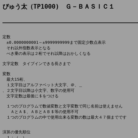
ぴゅう太（TP1000)　Ｇ－ＢＡＳＩＣ１
定数

　±0.0000000001～±9999999999まで固定少数点表示

　それ以外指数表示となる

　べき乗の表示は２桁でそれ以降はおかしくなる

文字定数　タイプインできる長さまで

変数

　最大15桁、

　１文字目はアルファベット大文字、＠、＿

、２文字目以降は小文字、数字の使用可

　文字定数は最後に＄をつける

　１つのプログラムで数値変数と文字変数で同じ名前は使えません

　　ＡとＡ＄、ＡＢとＡＢ＄等の使用不可

　１つのプログラムの中で使用出来る変数の数は最大４７個までです

演算の優先順位

　１：（　）
